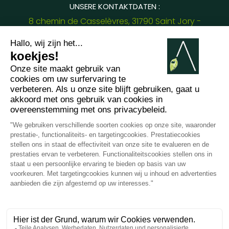
UNSERE KONTAKTDATEN :
8 chemin de Casselèvres, 31790 Saint Jory -
France
+33745231949
gregory.daure@arabesk.eu
Kontaktieren Sie uns unter :
FR
GB
ES
IT
DE
PL
PT
2012 - 2026 ©
Arabesk |
IMPRESSUM