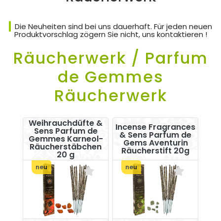
Die Neuheiten sind bei uns dauerhaft. Für jeden neuen
Produktvorschlag zögern Sie nicht, uns kontaktieren !
Räucherwerk / Parfum
de Gemmes
Räucherwerk
Weihrauchdüfte &
Incense Fragrances
Sens Parfum de
& Sens Parfum de
Gemmes Karneol-
Gems Aventurin
Räucherstäbchen
Räucherstift 20g
20 g
neu
neu