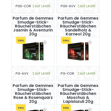
PGS-COR
AUF LAGER
PGS-AVV
AUF LAGER
Parfum de Gemmes
Parfum de Gemmes
Smudge-Stick-
Smudge-Stick-
Räucherstäbchen
Räucherstäbchen
Jasmin & Aventurin
Sandelholz &
20g
Karneol 20g
neu
neu
PG-AVV
AUF LAGER
PG-COR
AUF LAGER
Parfum de Gemmes
Parfum de Gemmes
Smudge-Stick-
Smudge-Stick-
Räucherstäbchen
Räucherstäbchen
Rose & Rosenquarz
Moschus &
20g
Lapislazuli 20g
neu
neu