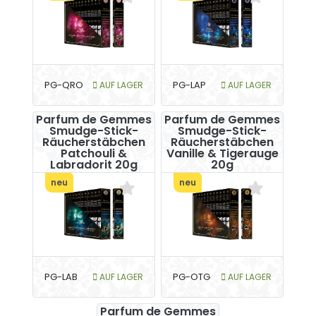
PG-QRO
AUF LAGER
PG-LAP
AUF LAGER
Parfum de Gemmes
Parfum de Gemmes
Smudge-Stick-
Smudge-Stick-
Räucherstäbchen
Räucherstäbchen
Patchouli &
Vanille & Tigerauge
Labradorit 20g
20g
neu
neu
PG-LAB
AUF LAGER
PG-OTG
AUF LAGER
Parfum de Gemmes