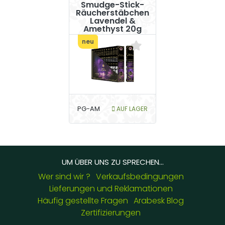
Smudge-Stick-
Räucherstäbchen
Lavendel &
Amethyst 20g
neu
PG-AM
AUF LAGER
UM ÜBER UNS ZU SPRECHEN...
Wer sind wir ?
Verkaufsbedingungen
Lieferungen und Reklamationen
Häufig gestellte Fragen
Arabesk Blog
Zertifizierungen