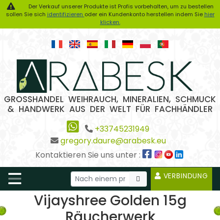
Der Verkauf unserer Produkte ist Profis vorbehalten, um zu bestellen
sollen Sie sich
identifizieren
oder ein Kundenkonto herstellen indem Sie
hier
klicken.
GROSSHANDEL WEIHRAUCH, MINERALIEN, SCHMUCK
& HANDWERK AUS DER WELT FÜR FACHHÄNDLER
+33745231949
gregory.daure@arabesk.eu
Kontaktieren Sie uns unter :
VERBINDUNG
Vijayshree Golden 15g
Räucherwerk