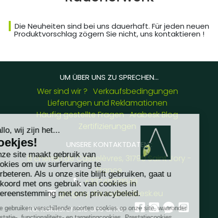
Die Neuheiten sind bei uns dauerhaft. Für jeden neuen
Produktvorschlag zögern Sie nicht, uns kontaktieren !
UM ÜBER UNS ZU SPRECHEN...
Wer sind wir ?
Verkaufsbedingungen
Lieferungen und Reklamationen
Häufig gestellte Fragen
Arabesk Blog
Zertifizierungen
UNSERE KONTAKTDATEN :
8 chemin de Casselèvres, 31790 Saint Jory -
France
+33745231949
gregory.daure@arabesk.eu
Kontaktieren Sie uns unter :