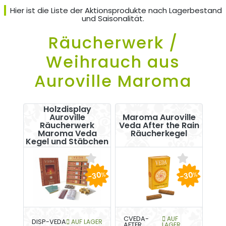
Hier ist die Liste der Aktionsprodukte nach Lagerbestand
und Saisonalität.
Räucherwerk /
Weihrauch aus
Auroville Maroma
Holzdisplay
Auroville
Maroma Auroville
Räucherwerk
Veda After the Rain
Maroma Veda
Räucherkegel
Kegel und Stäbchen
-30
-30
%
%
CVEDA-
AUF
DISP-VEDA
AUF LAGER
AFTER
LAGER