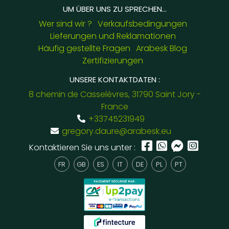
UM ÜBER UNS ZU SPRECHEN...
Wer sind wir ?
Verkaufsbedingungen
Lieferungen und Reklamationen
Häufig gestellte Fragen
Arabesk Blog
Zertifizierungen
UNSERE KONTAKTDATEN :
8 chemin de Casselèvres, 31790 Saint Jory -
France
+33745231949
gregory.daure@arabesk.eu
Kontaktieren Sie uns unter :
FR
GB
ES
IT
DE
PL
PT