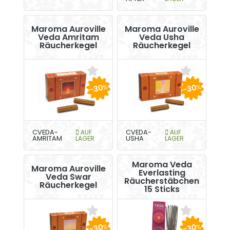
Maroma Auroville
Maroma Auroville
Veda Amritam
Veda Usha
Räucherkegel
Räucherkegel
-30
-30
%
%
CVEDA-
AUF
CVEDA-
AUF
AMRITAM
LAGER
USHA
LAGER
Maroma Veda
Maroma Auroville
Everlasting
Veda Swar
Räucherstäbchen
Räucherkegel
15 Sticks
-30
-30
%
%