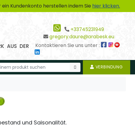
 ein Kundenkonto herstellen indem Sie
hier klicken.
+33745231949
gregory.daure@arabesk.eu
Kontaktieren Sie uns unter :
RK AUS DER
VERBINDUNG
rbestand und Saisonalität.