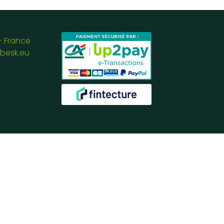
- France
besk.eu