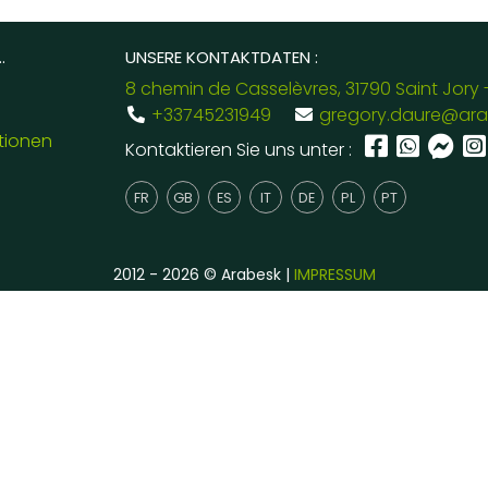
.
UNSERE KONTAKTDATEN :
8 chemin de Casselèvres, 31790 Saint Jory 
+33745231949
gregory.daure@ara
tionen
Kontaktieren Sie uns unter :
FR
GB
ES
IT
DE
PL
PT
2012 - 2026 © Arabesk |
IMPRESSUM