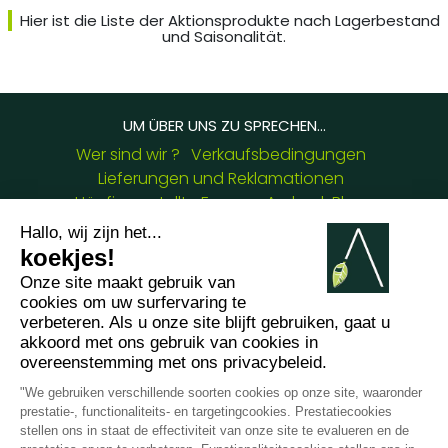
Hier ist die Liste der Aktionsprodukte nach Lagerbestand
und Saisonalität.
UM ÜBER UNS ZU SPRECHEN...
Wer sind wir ?
Verkaufsbedingungen
Lieferungen und Reklamationen
Häufig gestellte Fragen
Arabesk Blog
Zertifizierungen
UNSERE KONTAKTDATEN :
8 chemin de Casselèvres, 31790 Saint Jory -
France
+33745231949
gregory.daure@arabesk.eu
Kontaktieren Sie uns unter :
FR
GB
ES
IT
DE
PL
PT