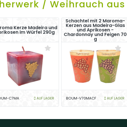
herwerk / Weihrauch aus
Schachtel mit 2 Maroma-
Kerzen aus Madeira-Glas
roma Kerze Madeira und
und Aprikosen -
prikosen im Würfel 290g
Chardonnay und Feigen 70
g
OUM-C7MA
AUF LAGER
BOUM-V70MACF
AUF LAGER