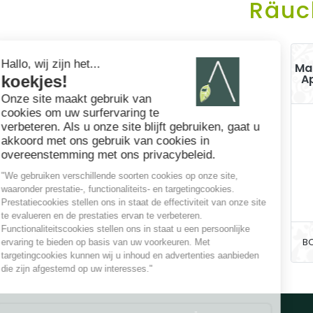
Räuc
Ma
A
B