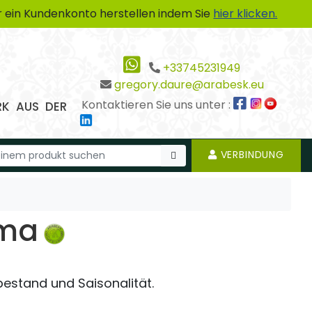
 ein Kundenkonto herstellen indem Sie
hier klicken.
+33745231949
gregory.daure@arabesk.eu
Kontaktieren Sie uns unter :
RK AUS DER
VERBINDUNG
oma
rbestand und Saisonalität.