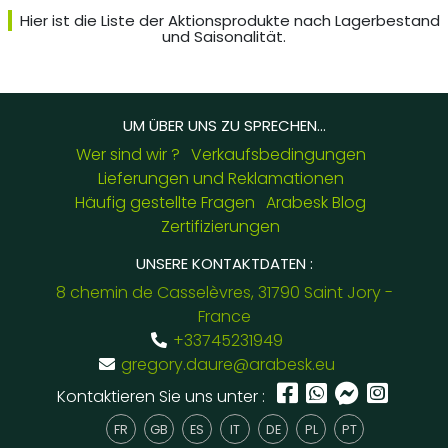
Hier ist die Liste der Aktionsprodukte nach Lagerbestand
und Saisonalität.
UM ÜBER UNS ZU SPRECHEN...
Wer sind wir ?
Verkaufsbedingungen
Lieferungen und Reklamationen
Häufig gestellte Fragen
Arabesk Blog
Zertifizierungen
UNSERE KONTAKTDATEN :
8 chemin de Casselèvres, 31790 Saint Jory -
France
+33745231949
gregory.daure@arabesk.eu
Kontaktieren Sie uns unter :
FR
GB
ES
IT
DE
PL
PT