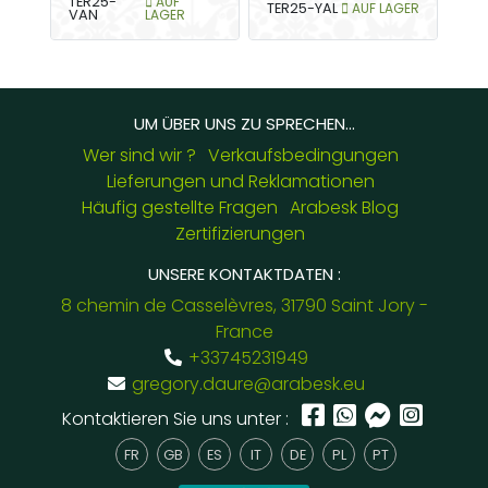
TER25-
AUF
TER25-YAL
AUF LAGER
VAN
LAGER
UM ÜBER UNS ZU SPRECHEN...
Wer sind wir ?
Verkaufsbedingungen
Lieferungen und Reklamationen
Häufig gestellte Fragen
Arabesk Blog
Zertifizierungen
UNSERE KONTAKTDATEN :
8 chemin de Casselèvres, 31790 Saint Jory -
France
+33745231949
gregory.daure@arabesk.eu
Kontaktieren Sie uns unter :
FR
GB
ES
IT
DE
PL
PT