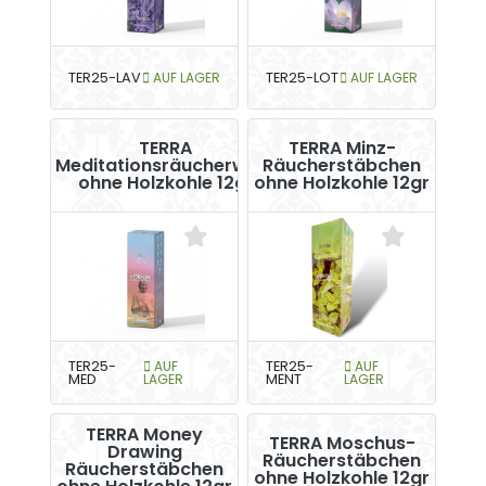
TER25-LAV
AUF LAGER
TER25-LOT
AUF LAGER
TERRA
TERRA Minz-
Meditationsräucherwerk
Räucherstäbchen
ohne Holzkohle 12gr
ohne Holzkohle 12gr
TER25-
AUF
TER25-
AUF
MED
LAGER
MENT
LAGER
TERRA Money
TERRA Moschus-
Drawing
Räucherstäbchen
Räucherstäbchen
ohne Holzkohle 12gr