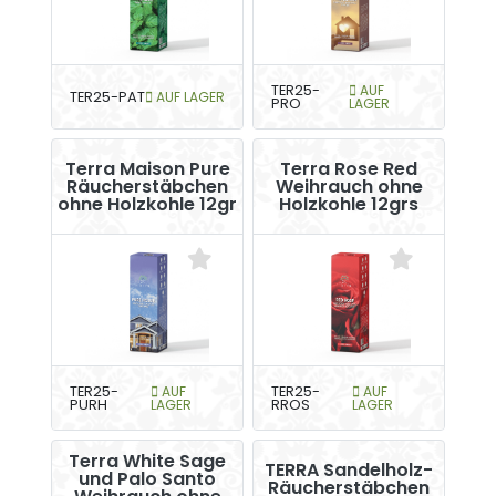
TER25-
AUF
TER25-PAT
AUF LAGER
PRO
LAGER
Terra Maison Pure
Terra Rose Red
Räucherstäbchen
Weihrauch ohne
ohne Holzkohle 12gr
Holzkohle 12grs
TER25-
AUF
TER25-
AUF
PURH
LAGER
RROS
LAGER
Terra White Sage
TERRA Sandelholz-
und Palo Santo
Räucherstäbchen