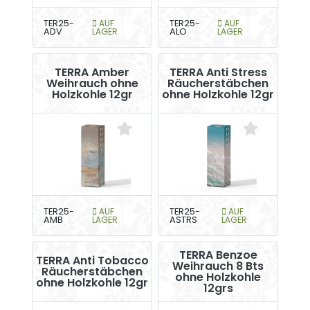
TER25-
AUF
TER25-
AUF
ADV
LAGER
ALO
LAGER
TERRA Amber
TERRA Anti Stress
Weihrauch ohne
Räucherstäbchen
Holzkohle 12gr
ohne Holzkohle 12gr
TER25-
AUF
TER25-
AUF
AMB
LAGER
ASTRS
LAGER
TERRA Benzoe
TERRA Anti Tobacco
Weihrauch 8 Bts
Räucherstäbchen
ohne Holzkohle
ohne Holzkohle 12gr
12grs