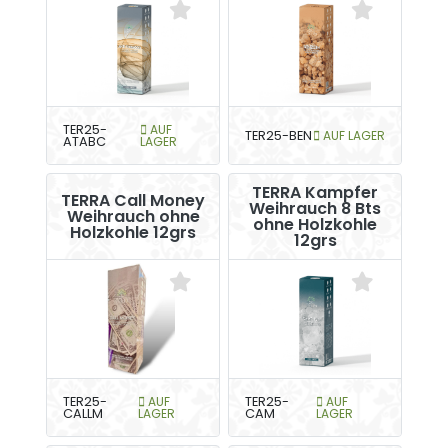
TER25-
AUF
TER25-BEN
AUF LAGER
ATABC
LAGER
TERRA Kampfer
TERRA Call Money
Weihrauch 8 Bts
Weihrauch ohne
ohne Holzkohle
Holzkohle 12grs
12grs
TER25-
AUF
TER25-
AUF
CALLM
LAGER
CAM
LAGER