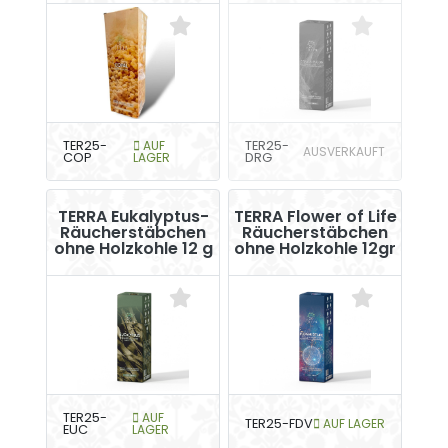
TER25-
AUF
TER25-
AUSVERKAUFT
COP
LAGER
DRG
TERRA Eukalyptus-
TERRA Flower of Life
Räucherstäbchen
Räucherstäbchen
ohne Holzkohle 12 g
ohne Holzkohle 12gr
TER25-
AUF
TER25-FDV
AUF LAGER
EUC
LAGER