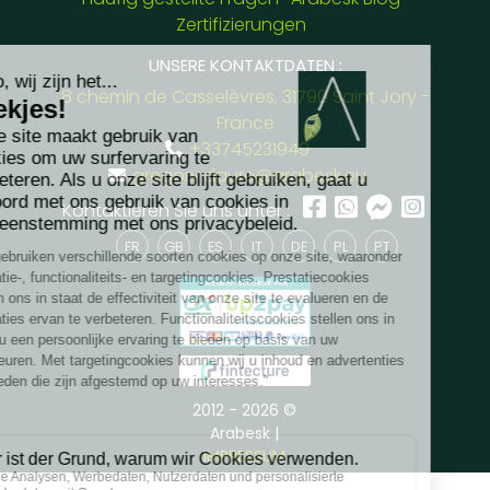
Zertifizierungen
UNSERE KONTAKTDATEN :
8 chemin de Casselèvres, 31790 Saint Jory -
France
+33745231949
gregory.daure@arabesk.eu
Kontaktieren Sie uns unter :
FR
GB
ES
IT
DE
PL
PT
2012 - 2026 ©
Arabesk |
IMPRESSUM