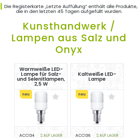
Die Registerkarte „Letzte Auffüllung“ enthält alle Produkte,
die in den letzten 45 Tagen aufgefüllt wurden.
Kunsthandwerk /
Lampen aus Salz und
Onyx
Warmweiße LED-
Lampe für Salz-
Kaltweiße LED-
und Selenitlampen,
Lampe
2,5 W
neu
neu
ACC134
AUF LAGER
ACC136
AUF LAGER