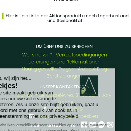
Hier ist die Liste der Aktionsprodukte nach Lagerbestand
und Saisonalität.
UM ÜBER UNS ZU SPRECHEN...
Wer sind wir ?
Verkaufsbedingungen
Lieferungen und Reklamationen
Häufig gestellte Fragen
Arabesk Blog
Zertifizierungen
UNSERE KONTAKTDATEN :
8 chemin de Casselèvres, 31790 Saint Jory -
France
+33745231949
gregory.daure@arabesk.eu
Kontaktieren Sie uns unter :