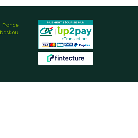
- France
besk.eu