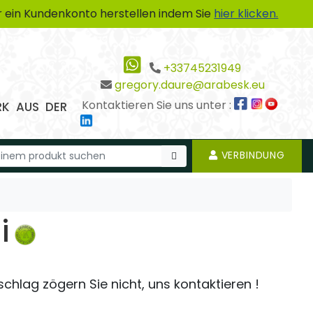
 ein Kundenkonto herstellen indem Sie
hier klicken.
+33745231949
gregory.daure@arabesk.eu
Kontaktieren Sie uns unter :
RK AUS DER
VERBINDUNG
i
chlag zögern Sie nicht, uns kontaktieren !