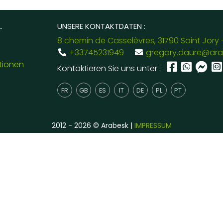
.
UNSERE KONTAKTDATEN :
8 chemin de Casselèvres, 31790 Saint Jory 
+33745231949
gregory.daure@ara
tionen
Kontaktieren Sie uns unter :
FR
GB
ES
IT
DE
PL
PT
2012 - 2026 © Arabesk |
IMPRESSUM