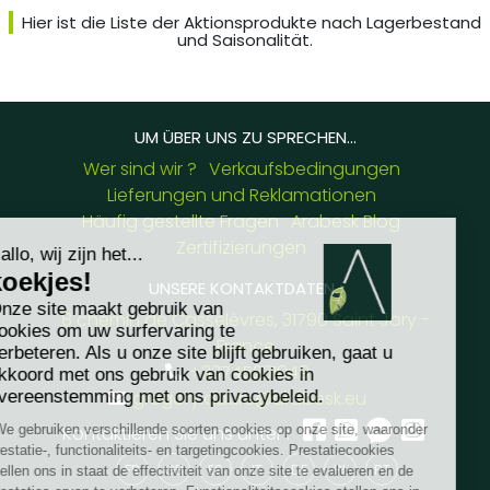
Hier ist die Liste der Aktionsprodukte nach Lagerbestand
und Saisonalität.
UM ÜBER UNS ZU SPRECHEN...
Wer sind wir ?
Verkaufsbedingungen
Lieferungen und Reklamationen
Häufig gestellte Fragen
Arabesk Blog
Zertifizierungen
UNSERE KONTAKTDATEN :
8 chemin de Casselèvres, 31790 Saint Jory -
France
+33745231949
gregory.daure@arabesk.eu
Kontaktieren Sie uns unter :
FR
GB
ES
IT
DE
PL
PT