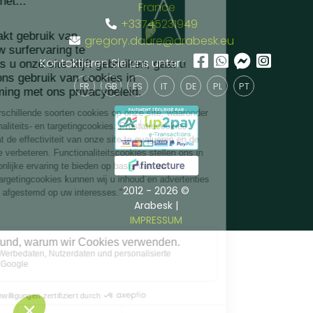
France
+33745231949
gregory.daure@arabesk.eu
Kontaktieren Sie uns unter :
FR
GB
ES
IT
DE
PL
PT
2012 - 2026 ©
Arabesk |
IMPRESSUM