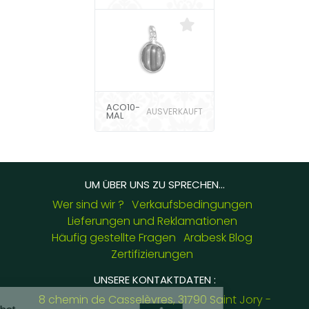
ACO10-
AUSVERKAUFT
MAL
UM ÜBER UNS ZU SPRECHEN...
Wer sind wir ?
Verkaufsbedingungen
Lieferungen und Reklamationen
Häufig gestellte Fragen
Arabesk Blog
Zertifizierungen
UNSERE KONTAKTDATEN :
8 chemin de Casselèvres, 31790 Saint Jory -