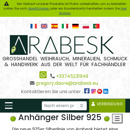
Der Verkauf unserer Produkte ist Profis vorbehalten, um zu bestellen
sollen Sie sich
identifizieren
oder ein Kundenkonto herstellen indem Sie
hier
klicken.
GROSSHANDEL WEIHRAUCH, MINERALIEN, SCHMUCK
& HANDWERK AUS DER WELT FÜR FACHHÄNDLER
+33745231949
gregory.daure@arabesk.eu
Kontaktieren Sie uns unter :
VERBINDUNG
Anhänger Silber 925
Die neue 925er Silberlinie von Arabesk bietet eine