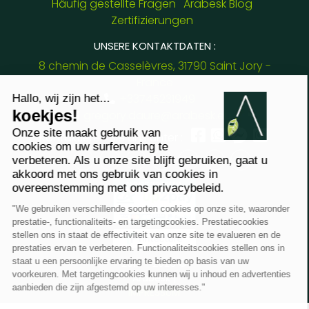
Häufig gestellte Fragen
Arabesk Blog
Zertifizierungen
UNSERE KONTAKTDATEN :
8 chemin de Casselèvres, 31790 Saint Jory -
France
+33745231949
gregory.daure@arabesk.eu
Kontaktieren Sie uns unter :
FR
GB
ES
IT
DE
PL
PT
2012 - 2026 ©
Arabesk |
IMPRESSUM