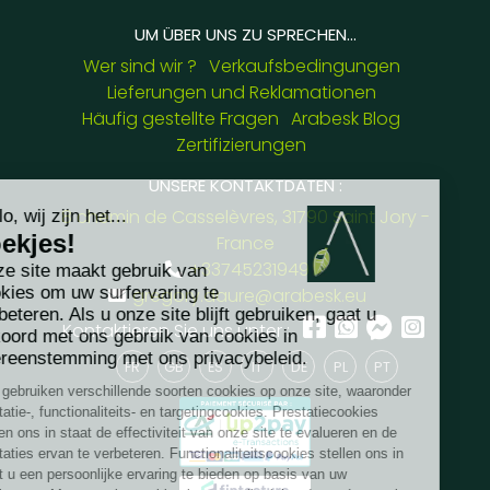
UM ÜBER UNS ZU SPRECHEN...
Wer sind wir ?
Verkaufsbedingungen
Lieferungen und Reklamationen
Häufig gestellte Fragen
Arabesk Blog
Zertifizierungen
UNSERE KONTAKTDATEN :
8 chemin de Casselèvres, 31790 Saint Jory -
France
+33745231949
gregory.daure@arabesk.eu
Kontaktieren Sie uns unter :
FR
GB
ES
IT
DE
PL
PT