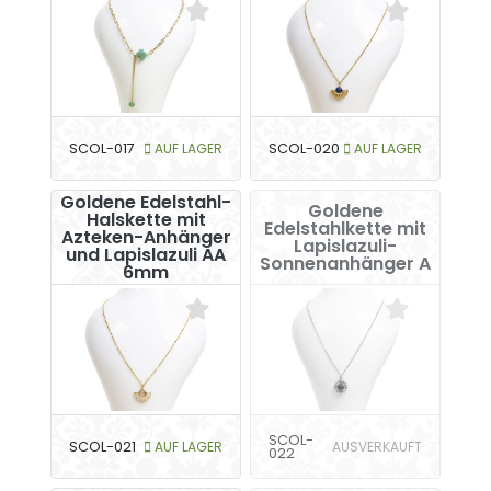
SCOL-017
AUF LAGER
SCOL-020
AUF LAGER
Goldene Edelstahl-
Goldene
Halskette mit
Edelstahlkette mit
Azteken-Anhänger
Lapislazuli-
und Lapislazuli AA
Sonnenanhänger A
6mm
SCOL-
SCOL-021
AUF LAGER
AUSVERKAUFT
022