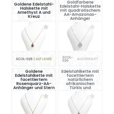
Goldfarbene
Goldene Edelstahl-
Edelstahl-Halskette
Halskette mit
mit quadratischem
Amethyst A und
AA-Amazonas-
Kreuz
Anhänger
SCOL-
SCOL-025
AUF LAGER
AUSVERKAUFT
026
Goldfarbene
Goldene
Edelstahlkette mit
Edelstahlkette mit
facettiertem
facettiertem
natürlichem
Rosenquarz-AA-
afrikanischen
Anhänger und Stern
Türkis und
Sternanhänger