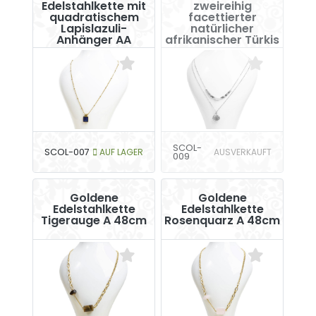
Edelstahlkette mit
zweireihig
quadratischem
facettierter
Lapislazuli-
natürlicher
Anhänger AA
afrikanischer Türkis
A
SCOL-
SCOL-007
AUF LAGER
AUSVERKAUFT
009
Goldene
Goldene
Edelstahlkette
Edelstahlkette
Tigerauge A 48cm
Rosenquarz A 48cm