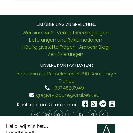
UM ÜBER UNS ZU SPRECHEN...
Wer sind wir ?
Verkaufsbedingungen
Lieferungen und Reklamationen
Häufig gestellte Fragen
Arabesk Blog
Zertifizierungen
UNSERE KONTAKTDATEN :
8 chemin de Casselèvres, 31790 Saint Jory -
France
+33745231949
gregory.daure@arabesk.eu
Kontaktieren Sie uns unter :
FR
GB
ES
IT
DE
PL
PT