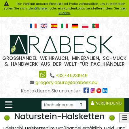
Der Verkauf unserer Produkte ist Profis vorbehalten, um zu bestellen
sollen Sie sich
identifizieren
oder ein Kundenkonto herstellen indem Sie
hier
klicken.
GROSSHANDEL WEIHRAUCH, MINERALIEN, SCHMUCK
& HANDWERK AUS DER WELT FÜR FACHHÄNDLER
+33745231949
gregory.daure@arabesk.eu
Kontaktieren Sie uns unter :
VERBINDUNG
Naturstein-Halsketten
Edelstahl-Halsketten im Großhandel erhältlich. Gold- und