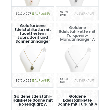
SCOL-
SCOL-027
AUF LAGER
AUSVERKAUFT
028
Goldfarbene
Goldene
Edelstahlkette mit
Edelstahlkette mit
facettiertem
Turquenit-
Labradorit und
Mondanhänger A
Sonnenanhänger
SCOL-
SCOL-029
AUF LAGER
AUSVERKAUFT
031
Goldene Edelstahl-
Goldene
Halskette Sonne mit
Edelstahlkette
Rosenquarz A
Sonne mit Türkinit A