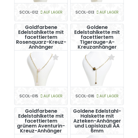
SCOL-012
AUF LAGER
SCOL-013
AUF LAGER
Goldfarbene
Goldene
Edelstahlkette mit
Edelstahlkette mit
facettiertem
facettiertem
Rosenquarz-Kreuz-
Tigerauge-A-
Anhänger
Kreuzanhänger
SCOL-015
AUF LAGER
SCOL-016
AUF LAGER
Goldfarbene
Goldene Edelstahl-
Edelstahlkette mit
Halskette mit
facettiertem
Azteken-Anhänger
grünem Aventurin-
und Lapislazuli AA
Kreuz-Anhänger
6mm