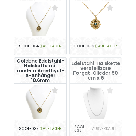
SCOL-034
AUF LAGER
SCOL-036
AUF LAGER
Goldene Edelstahl-
Edelstahl-Halskette
Halskette mit
verstellbare
rundem Amethyst-
Forçat-Glieder 50
A-Anhänger
cm x 6
18.6mm
SCOL-
SCOL-037
AUF LAGER
AUSVERKAUFT
039